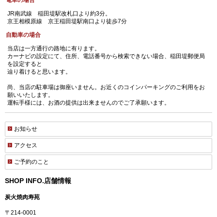
電車の場合
JR南武線 稲田堤駅改札口より約3分。
京王相模原線 京王稲田堤駅南口より徒歩7分
自動車の場合
当店は一方通行の路地に有ります。
カーナビの設定にて、住所、電話番号から検索できない場合、稲田堤郵便局
を設定すると
辿り着けると思います。
尚、当店の駐車場は御座いません。お近くのコインパーキングのご利用をお
願いいたします。
運転手様には、お酒の提供は出来ませんのでご了承願います。
お知らせ
アクセス
ご予約のこと
SHOP INFO.
店舗情報
炭火焼肉寿苑
〒214-0001